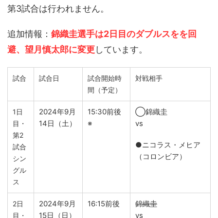
第3試合は行われません。
追加情報
：
錦織圭選手は2日目のダブルスをを回
避、望月慎太郎に変更
しています。
試合
試合日
試合開始時
対戦相手
間（予定）
2024年9月
15:30前後
◯錦織圭
1日
14日（土）
※
vs
目・
第2
●ニコラス・メヒア
試合
（コロンビア）
シン
グル
ス
2024年9月
16:15前後
錦織圭
2日
15日（日）
vs
目・