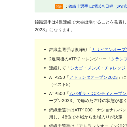
：
錦織圭選手 出場試合日程（次の
関連
錦織選手は4週連続で大会出場することを発表し
2023」になります。
錦織圭選手は復帰戦「
カリビアンオープ
2週間後のATPチャレンジャー「
クランブ
連続して「
シカゴ・メンズ・チャレンジャ
ATP250「
アトランタオープン2023
」に
（ベスト8）
ATP500「
ムバダラ・DCシティオープン2
ープン2023」で痛めた左膝の状態が悪
錦織圭選手はATP1000「ナショナルバ
用し、48位で本戦から出場入りが決定
錦織圭選手は「アトランタオープン202