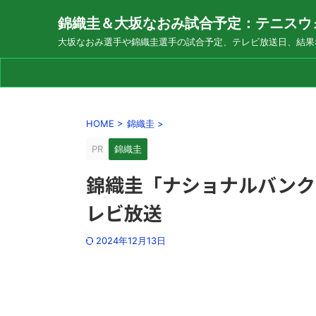
錦織圭＆大坂なおみ試合予定：テニスウ
大坂なおみ選手や錦織圭選手の試合予定、テレビ放送日、結果
HOME
>
錦織圭
>
PR
錦織圭
錦織圭「ナショナルバンク
レビ放送
2024年12月13日