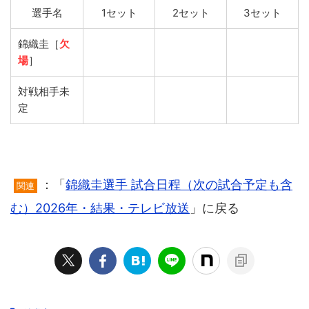
選手名
1セット
2セット
3セット
錦織圭［
欠
場
］
対戦相手未
定
：「
錦織圭選手 試合日程（次の試合予定も含
関連
む）2026年・結果・テレビ放送
」に戻る