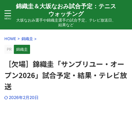
錦織圭＆大坂なおみ試合予定：テニス
ウォッチング
大坂なおみ選手や錦織圭選手の試合予定、テレビ放送日、
結果など
HOME
>
錦織圭
>
PR
錦織圭
［欠場］錦織圭「サンブリユー・オー
プン2026」試合予定・結果・テレビ放
送
2026年2月20日