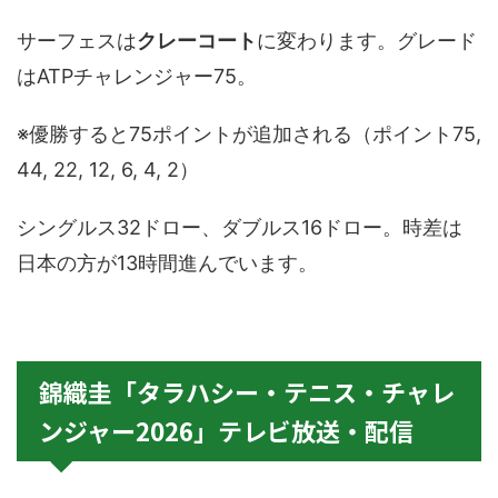
サーフェスは
クレーコート
に変わります。グレード
はATPチャレンジャー75。
※優勝すると75ポイントが追加される（ポイント75,
44, 22, 12, 6, 4, 2）
シングルス32ドロー、ダブルス16ドロー。時差は
日本の方が13時間進んでいます。
錦織圭「タラハシー・テニス・チャレ
ンジャー2026」テレビ放送・配信