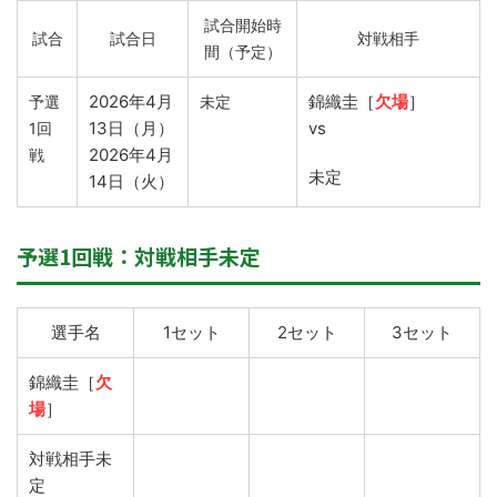
試合開始時
試合
試合日
対戦相手
間（予定）
2026年4月
錦織圭［
欠場
］
予選
未定
13日（月）
vs
1回
2026年4月
戦
未定
14日（火）
予選1回戦：対戦相手未定
選手名
1セット
2セット
3セット
錦織圭［
欠
場
］
対戦相手未
定