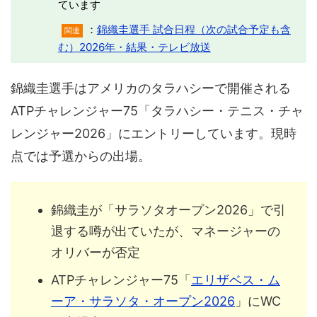
ています
：
錦織圭選手 試合日程（次の試合予定も含
関連
む）2026年・結果・テレビ放送
錦織圭選手はアメリカのタラハシーで開催される
ATPチャレンジャー75「タラハシー・テニス・チャ
レンジャー2026」にエントリーしています。現時
点では予選からの出場。
錦織圭が「サラソタオープン2026」で引
退する噂が出ていたが、マネージャーの
オリバーが否定
ATPチャレンジャー75「
エリザベス・ム
ーア・サラソタ・オープン2026
」にWC