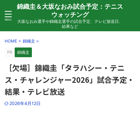
錦織圭＆大坂なおみ試合予定：テニス
ウォッチング
大坂なおみ選手や錦織圭選手の試合予定、テレビ放送日、
結果など
HOME
>
錦織圭
>
PR
錦織圭
［欠場］錦織圭「タラハシー・テニ
ス・チャレンジャー2026」試合予定・
結果・テレビ放送
2026年4月12日