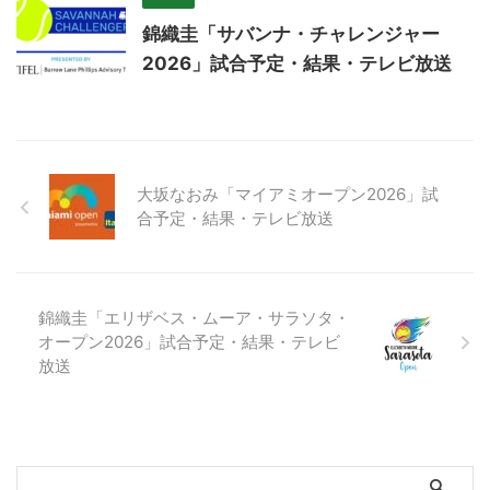
錦織圭「サバンナ・チャレンジャー
2026」試合予定・結果・テレビ放送
大坂なおみ「マイアミオープン2026」試
合予定・結果・テレビ放送
錦織圭「エリザベス・ムーア・サラソタ・
オープン2026」試合予定・結果・テレビ
放送