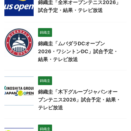
錦織圭「全米オープンテニス2026」
試合予定・結果・テレビ放送
錦織圭
錦織圭「ムバダラDCオープン
2026・ワシントンDC」試合予定・
結果・テレビ放送
錦織圭
錦織圭「木下グループジャパンオー
プンテニス2026」試合予定・結果・
テレビ放送
錦織圭