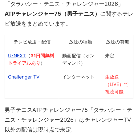
「タラハシー・テニス・チャレンジャー2026」
ATPチャレンジャー75
（男子テニス）
に関するテレ
ビ放送をまとめています。
テレビ放送・配信
放送の種類
放送の有無
U-NEXT
（
31日間無料
動画配信（オン
未定
トライアルあり
）
デマンド）
Challenger TV
インターネット
生放送
（LIVE）で
視聴可能
男子テニスATPチャレンジャー75「タラハシー・テ
ニス・チャレンジャー2026」はチャレンジャーTV
以外の配信は現時点で未定。