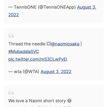
— TennisONE (@TennisONEApp)
August 3,
2022
Thread the needle 💥
@naomiosaka
|
#MubadalaSVC
pic.twitter.com/mS3CLwPyEl
— wta (@WTA)
August 3, 2022
We love a Naomi short story 😅