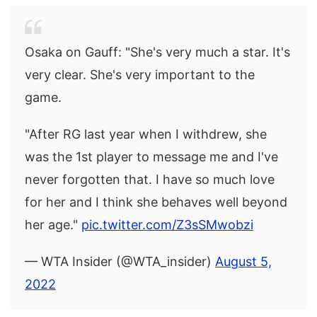
Osaka on Gauff: "She's very much a star. It's
very clear. She's very important to the
game.
"After RG last year when I withdrew, she
was the 1st player to message me and I've
never forgotten that. I have so much love
for her and I think she behaves well beyond
her age."
pic.twitter.com/Z3sSMwobzi
— WTA Insider (@WTA_insider)
August 5,
2022