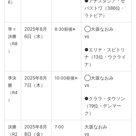
●アナスタシア・セ
6）
バストワ（386位・
ラトビア）
2025年8月
◯大坂なおみ
準々
8:30前後※
6日（水）
vs
決勝
（R8
●エリナ・スビトリ
）
ナ（13位・ウクライ
ナ）
2025年8月
◯大坂なおみ
準決
10:00前後※
7日（木）
vs
勝
（R4
●クララ・タウソン
）
（19位・デンマー
ク）
2025年8月
大坂なおみ
決勝
7:00
8日（金）
vs
（R2