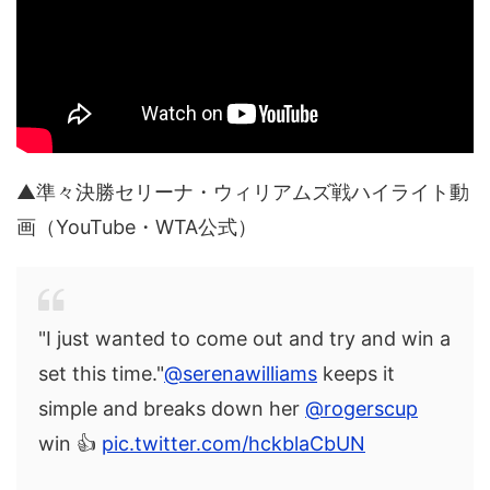
▲準々決勝セリーナ・ウィリアムズ戦ハイライト動
画（YouTube・WTA公式）
"I just wanted to come out and try and win a
set this time."
@serenawilliams
keeps it
simple and breaks down her
@rogerscup
win 👍
pic.twitter.com/hckblaCbUN