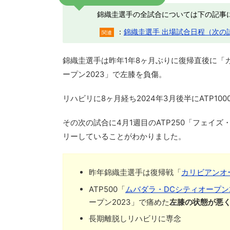
錦織圭選手の全試合については下の記事
：
錦織圭選手 出場試合日程（次の
関連
錦織圭選手は昨年1年8ヶ月ぶりに復帰直後に「
ープン2023」で左膝を負傷。
リハビリに8ヶ月経ち2024年3月後半にATP10
その次の試合に4月1週目のATP250「フェイズ
リーしていることがわかりました。
昨年錦織圭選手は復帰戦「
カリビアンオ
ATP500「
ムバダラ・DCシティオープン2
ープン2023」で痛めた
左膝の状態が悪く
長期離脱しリハビリに専念