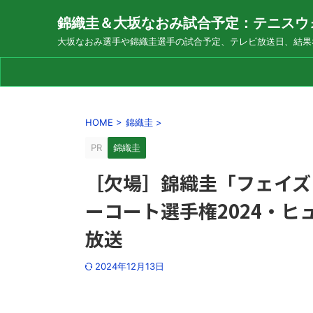
錦織圭＆大坂なおみ試合予定：テニスウ
大坂なおみ選手や錦織圭選手の試合予定、テレビ放送日、結果
HOME
>
錦織圭
>
PR
錦織圭
［欠場］錦織圭「フェイズ・
ーコート選手権2024・
放送
2024年12月13日