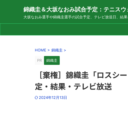
錦織圭＆大坂なおみ試合予定：テニスウ
大坂なおみ選手や錦織圭選手の試合予定、テレビ放送日、結果
HOME
>
錦織圭
>
PR
錦織圭
［棄権］錦織圭「ロスシー
定・結果・テレビ放送
2024年12月13日