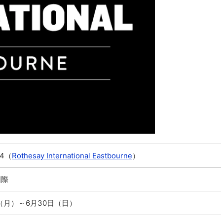
4（
Rothesay International Eastbourne
）
国際
日（月）～6月30日（日）