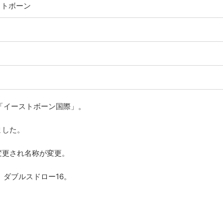
ストボーン
名「イーストボーン国際」。
ました。
に変更され名称が変更。
、ダブルスドロー16。