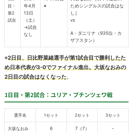
年4月
※
ためシングルスの試合はな
目・
13日
し］
第2
（土）
vs
試合
→試合
A・ダニリナ（935位・カ
なし
ザフスタン）
※
2日目、日比野菜緒選手が第1試合目で勝利したた
め日本代表が3-0でファイナル進出。大坂なおみの
2日目の試合はなくなった
。
1日目・第2試合：ユリア・プチンツェワ戦
選手名
1セット
2セット
3セット
6
7（7）
-
大坂なおみ