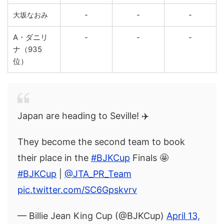
-
-
-
大坂なおみ
A・ダニリ
-
-
-
ナ（935
位）
Japan are heading to Seville! ✈️
They become the second team to book
their place in the
#BJKCup
Finals 🤩
#BJKCup
|
@JTA_PR_Team
pic.twitter.com/SC6Gpskvrv
— Billie Jean King Cup (@BJKCup)
April 13,