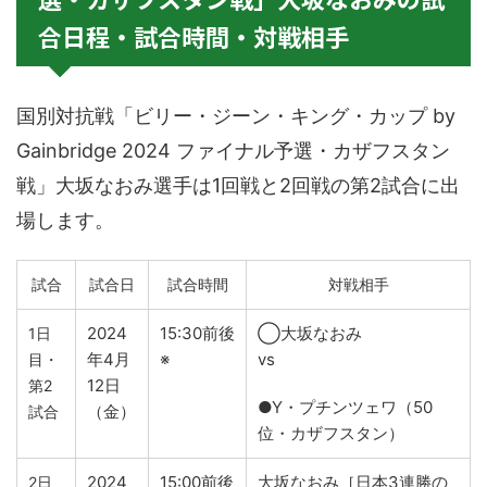
合日程・試合時間・対戦相手
国別対抗戦「ビリー・ジーン・キング・カップ by
Gainbridge 2024 ファイナル予選・カザフスタン
戦」大坂なおみ選手は1回戦と2回戦の第2試合に出
場します。
試合
試合日
試合時間
対戦相手
2024
15:30前後
◯大坂なおみ
1日
年4月
※
vs
目・
12日
第2
●Y・プチンツェワ（50
（金）
試合
位・カザフスタン）
2024
15:00前後
大坂なおみ［日本3連勝の
2日