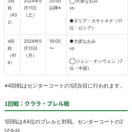
2024年5
20:00
◯大坂なおみ
3回
月11日
以降※
vs
戦
（土）
（R3
●ダリア・カサトキナ（11
2）
位・ロシア）
2024年5
18:00
●大坂なおみ
4回
月13日
〜
vs
戦
（月）
（R1
◯ジェン・チンウェン（7
6）
位・中国）
※4回戦はセンターコートの1試合目に行われます。
1回戦：クララ・ブレル戦
1回戦は44位のブレルと対戦。センターコートの2
試合目