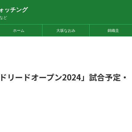
ォッチング
など
ホーム
大坂なおみ
錦織圭
ドリードオープン2024」試合予定・