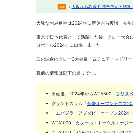
：
大坂なおみ選手 試合予定・結果
関連
大坂なおみ選手は2024年に産休から復帰。今
東京で日本代表として活躍した後、クレー大会に
ロポール2024」に出場しました。
次の試合はクレー2大会目「ムチュア・マドリー
直前の情報は以下の通りです。
出産後、2024年からWTA500「
ブリスベ
グランドスラム「
全豪オープンテニス20
「
ムバダラ・アブダビ・オープン2024・
WTA1000「
カタール・トータルエナジー
WTA1000「
BNPパリバ・オープン2024