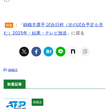
：「
錦織圭選手 試合日程（次の試合予定も含
関連
む）2025年・結果・テレビ放送
」に戻る
-
錦織圭
新着記事
錦織圭