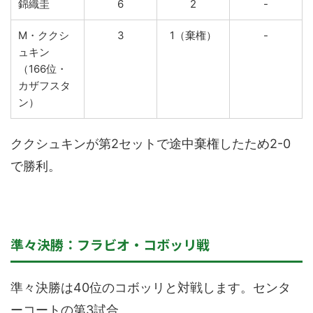
錦織圭
6
2
-
M・ククシ
3
1（棄権）
-
ュキン
（166位・
カザフスタ
ン）
ククシュキンが第2セットで途中棄権したため2-0
で勝利。
準々決勝：フラビオ・コボッリ戦
準々決勝は40位のコボッリと対戦します。センタ
ーコートの第3試合。