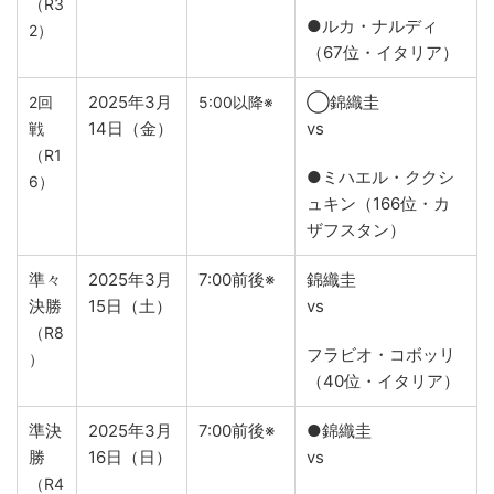
（R3
●ルカ・ナルディ
2）
（67位・イタリア）
2025年3月
◯錦織圭
2回
5:00以降※
14日（金）
vs
戦
（R1
●ミハエル・ククシ
6）
ュキン（166位・カ
ザフスタン）
準々
2025年3月
7:00前後※
錦織圭
決勝
15日（土）
vs
（R8
フラビオ・コボッリ
）
（40位・イタリア）
準決
2025年3月
7:00前後※
●錦織圭
勝
16日（日）
vs
（R4